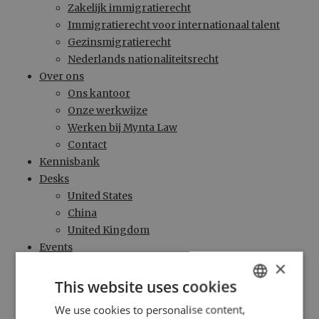
Zakelijk immigratierecht
Immigratierecht voor internationaal talent
Gezinsmigratierecht
Nederlands nationaliteitsrecht
Over ons
Ons kantoor
Onze werkwijze
Werken bij Mynta Law
Contact
Kennisbank
Desks
United States
China
United Kingdom
Events
×
Intake
Referrals
This website uses cookies
Zoeken
We use cookies to personalise content,
ENGLISH
Consult with George