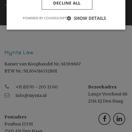
DECLINE ALL
Kennisbank
SHOW DETAILS
POWERED BY COOKIESCRIPT
Mynta Law
Kamer van Koophandel Nr.: 61369667
BTW Nr.: NL854314532B01
+31 (0)70 – 205 11 60
Bezoekadres
Lange Voorhout 86
info@mynta.nl
2514 EJ Den Haag
Postadres
Postbus 11591
2502 AN Den Haag