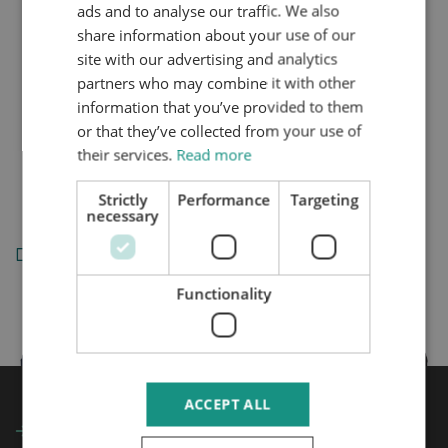
ads and to analyse our traffic. We also
Consult with Iseult
DUTCH
share information about your use of our
Consult with John
HTTPS://WWW.MYNTA.NL/EN/COOKIES
site with our advertising and analytics
Consult with Esme
partners who may combine it with other
Privacy
information that you’ve provided to them
Algemene voorwaarden
or that they’ve collected from your use of
Complaints
their services.
Read more
Cookies
Strictly
Performance
Targeting
necessary
De specialisten
Functionality
ACCEPT ALL
Voor wie
Expertises