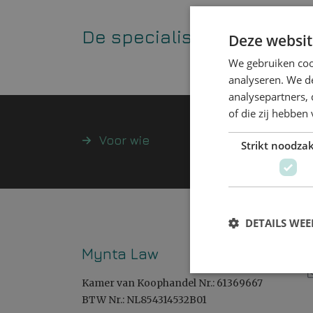
De specialisten
Deze websit
We gebruiken coo
analyseren. We de
analysepartners,
of die zij hebbe
Voor wie
Expertises
Strikt noodzak
DETAILS WE
Mynta Law
Kamer van Koophandel Nr.: 61369667
BTW Nr.: NL854314532B01