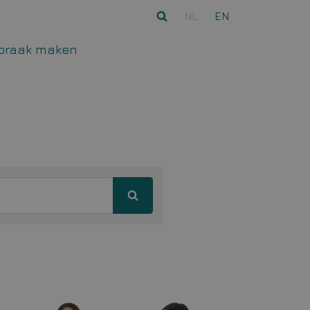
NL
EN
praak maken