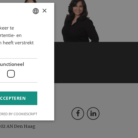
×
keer te
tentie- en
 heeft verstrekt
WW.MYNTA.NL/EN/COOKIES
unctioneel
ACCEPTEREN
ostadres
RED BY COOKIESCRIPT
ostbus 11591
502 AN Den Haag