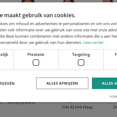
e maakt gebruik van cookies.
kies om inhoud en advertenties te personaliseren en om ons ver
ENGLISH
len ook informatie over uw gebruik van onze site met onze adver
DUTCH
 die deze kunnen combineren met andere informatie die u aan hen
HTTPS://W
n verzameld door uw gebruik van hun diensten.
Lees verder
Kennisbank
elijk
Prestatie
Targeting
F
ERGEVEN
ALLES AFWIJZEN
ALLES 
+31 (0)70 – 205 11 60
Bezoekadres
P
POWE
Lange Voorhout 86
P
info@mynta.nl
2514 EJ Den Haag
2